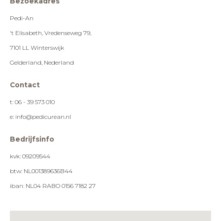
Bezoekadres
Pedi-An
't Elisabeth, Vredenseweg 79,
7101 LL Winterswijk
Gelderland, Nederland
Contact
t: 06 - 39 573 010
e: info@pedicurean.nl
Bedrijfsinfo
kvk: 09209544
btw: NL001389636B44
iban: NL04 RABO 0156 7182 27