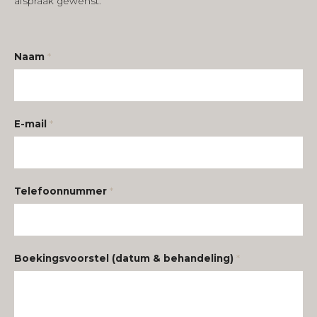
afspraak gewenst.
Naam
*
E-mail
*
Telefoonnummer
*
Boekingsvoorstel (datum & behandeling)
*