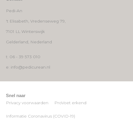
Pedi-An
't Elisabeth, Vredenseweg 79,
7101 LL Winterswijk
Gelderland, Nederland
t: 06 - 39 573 010
e: info@pedicurean.nl
Snel naar
Privacy voorwaarden
ProVoet erkend
Informatie Coronavirus (COVID-19)